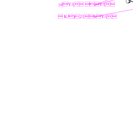
?Y/( Y/(

 K/)21bY/(