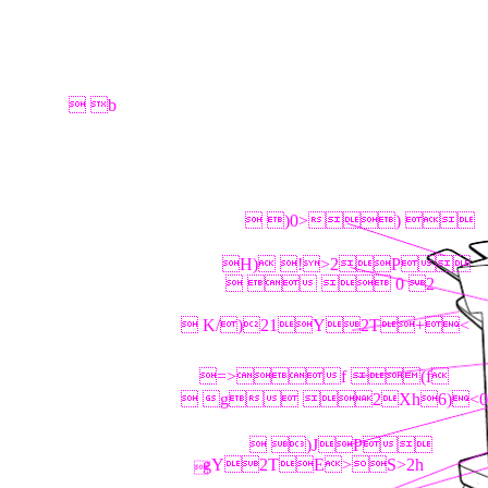
 b
 )0>) 
H) !>2P
   0 2
 K/)21Y2T+<
=>f (f
 g 2Xh6)<
 )JP
gY2TE>S>2h
