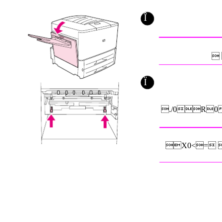
Î

Ï
./0R
X0<= 