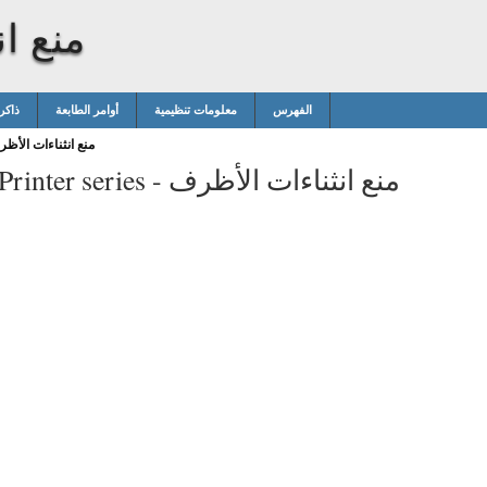
منع ا
الفهرس
معلومات تنظيمية
أوامر الطابعة
ذاكر
منع انثناءات الأظ
منع انثناءات الأظرف
rinter series -