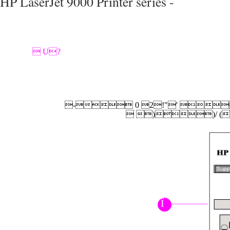
HP LaserJet 9000 Printer series -
 U?
- 0 2!"' 
 ))/ 
Ï