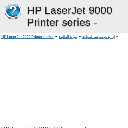
HP LaserJet 9000
  -HG
2
 $# !  (( !(&!
UZ
Printer series -
>
إدارة خرطوشة الطباعة
>
صيانة الطابعة
>
HP LaserJet 9000 Printer series
   (( 
فحص مستوى الحبر
B!7 1$# !  ((
 $# !  (( 
 2a   < C