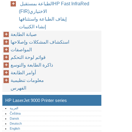
الطباعة بمستقبل ‏HP Fast InfraRed
(FIR)‎‏ الاختياري‏
إيقاف الطباعة واستئنافها
إنشاء الكتيبات
صيانة الطابعة
استكشاف المشكلات وإصلاحها
المواصفات
قوائم لوحة التحكم
ذاكرة الطابعة والتوسع
أوامر الطابعة
معلومات تنظيمية
الفهرس
HP LaserJet 9000 Printer series
العربية
Čeština
Dansk
Deutsch
English