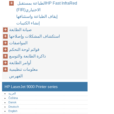
الطباعة بمستقبل ‏HP Fast InfraRed
(FIR)‎‏ الاختياري‏
إيقاف الطباعة واستئنافها
إنشاء الكتيبات
صيانة الطابعة
استكشاف المشكلات وإصلاحها
المواصفات
قوائم لوحة التحكم
ذاكرة الطابعة والتوسع
أوامر الطابعة
معلومات تنظيمية
الفهرس
HP LaserJet 9000 Printer series
العربية
Čeština
Dansk
Deutsch
English