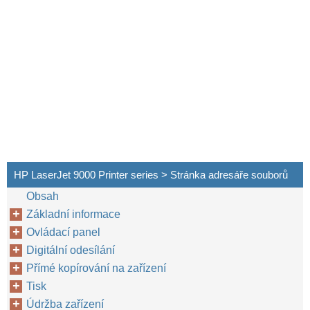
HP LaserJet 9000 Printer series > Stránka adresáře souborů
Obsah
Základní informace
Ovládací panel
Digitální odesílání
Kontrola konfigurace zařízení
Přímé kopírování na zařízení
Tisk
Údržba zařízení