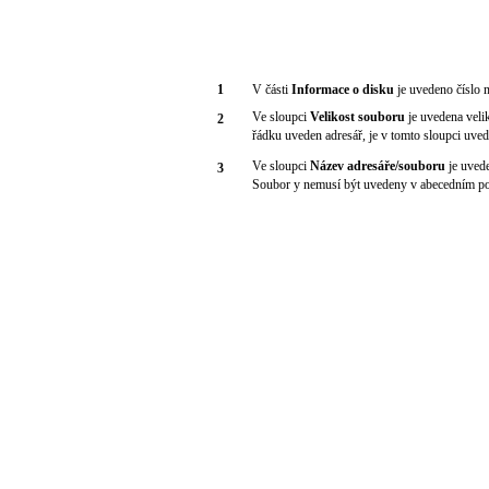
1
V části
Informace o disku
je uvedeno číslo m
Ve sloupci
Velikost souboru
je uvedena veli
2
řádku uveden adresář, je v tomto sloupci uve
Ve sloupci
Název adresáře/souboru
je uved
3
Soubor y nemusí být uvedeny v abecedním po