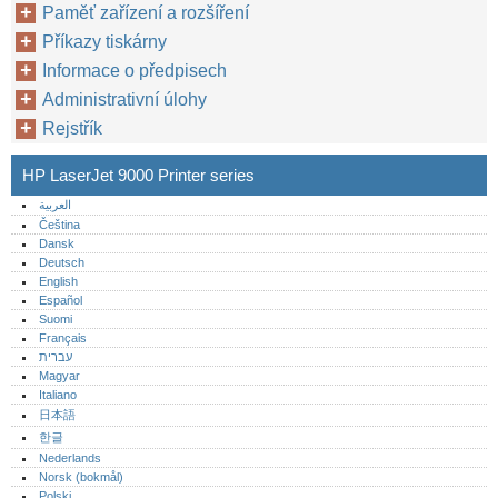
Paměť zařízení a rozšíření
Příkazy tiskárny
Informace o předpisech
Administrativní úlohy
Rejstřík
HP LaserJet 9000 Printer series
العربية
Čeština
Dansk
Deutsch
English
Español
Suomi
Français
עברית
Magyar
Italiano
日本語
한글
Nederlands
Norsk (bokmål)‎
Polski