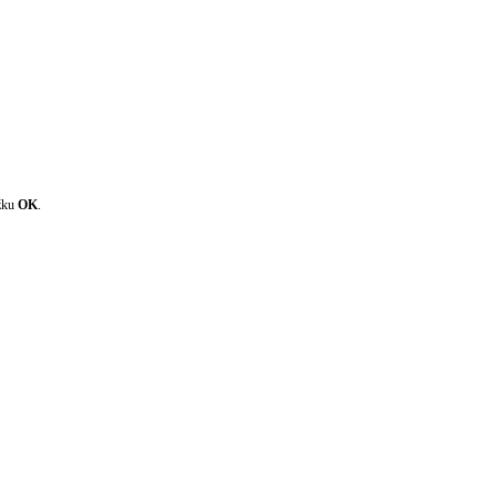
ožku
OK
.