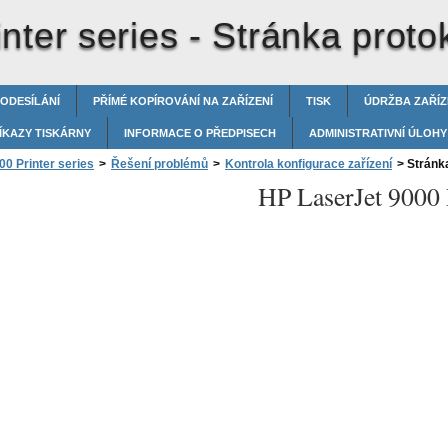
nter series -
Stránka protok
 ODESÍLÁNÍ
PŘÍMÉ KOPÍROVÁNÍ NA ZAŘÍZENÍ
TISK
ÚDRŽBA ZAŘÍZ
ÍKAZY TISKÁRNY
INFORMACE O PŘEDPISECH
ADMINISTRATIVNÍ ÚLOHY
0 Printer series
>
Řešení problémů
>
Kontrola konfigurace zařízení
>
Stránka
HP LaserJet 9000 P