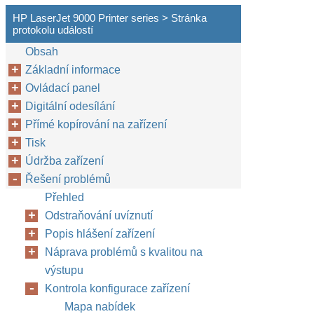
HP LaserJet 9000 Printer series > Stránka
protokolu událostí
Obsah
Základní informace
Ovládací panel
Digitální odesílání
Přímé kopírování na zařízení
Tisk
Údržba zařízení
Řešení problémů
Přehled
Odstraňování uvíznutí
Popis hlášení zařízení
Náprava problémů s kvalitou na
výstupu
Kontrola konfigurace zařízení
Mapa nabídek