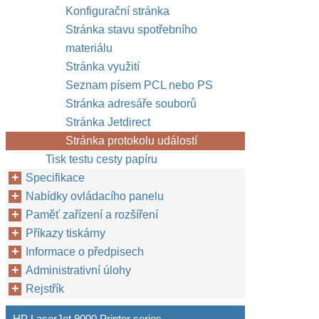
Konfigurační stránka
Stránka stavu spotřebního
materiálu
Stránka využití
Seznam písem PCL nebo PS
Stránka adresáře souborů
Stránka Jetdirect
Stránka protokolu událostí
Tisk testu cesty papíru
Specifikace
Nabídky ovládacího panelu
Paměť zařízení a rozšíření
Příkazy tiskárny
Informace o předpisech
Administrativní úlohy
Rejstřík
HP LaserJet 9000 Printer series