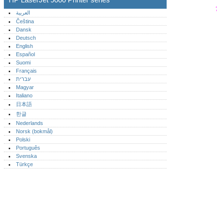
العربية
Čeština
Dansk
Deutsch
English
Español
Suomi
Français
עברית
Magyar
Italiano
日本語
한글
Nederlands
Norsk (bokmål)‎
Polski
Português‎
Svenska
Türkçe