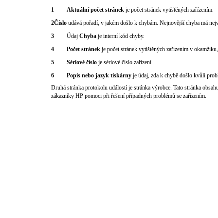
1
Aktuální počet stránek
je počet stránek vytištěných zařízením.
2Číslo
udává pořadí, v jakém došlo k chybám. Nejnovější chyba má nejvy
3
Údaj
Chyba
je interní kód chyby.
4
Počet stránek
je počet stránek vytištěných zařízením v okamžiku
5
Sériové číslo
je sériové číslo zařízení.
6
Popis nebo jazyk tiskárny
je údaj, zda k chybě došlo kvůli prob
Druhá stránka protokolu událostí je stránka výrobce. Tato stránka obsa
zákazníky HP pomoci při řešení případných problémů se zařízením.