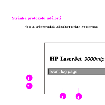
Stránka protokolu událostí
Na pr vní stránce protokolu událostí jsou uvedeny t yto informace:
1
2
3
4