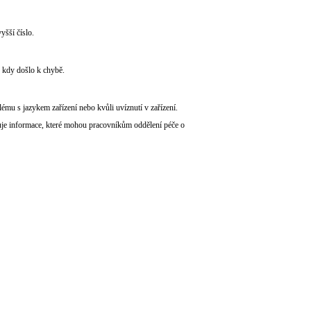
šší číslo.
, kdy došlo k chybě.
lému s jazykem zařízení nebo kvůli uvíznutí v zařízení.
huje informace, které mohou pracovníkům oddělení péče o