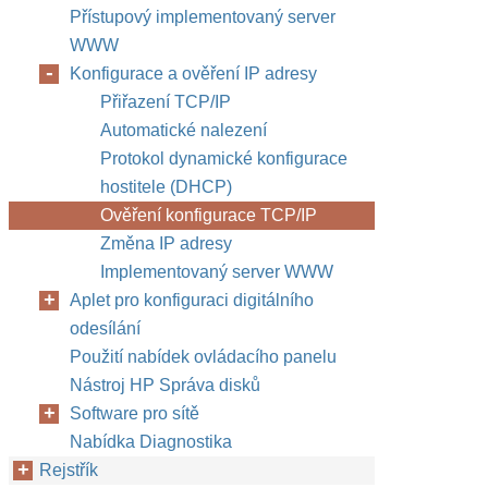
Přístupový implementovaný server
WWW
Konfigurace a ověření IP adresy
Přiřazení TCP/IP
Automatické nalezení
Protokol dynamické konfigurace
hostitele (DHCP)
Ověření konfigurace TCP/IP
Změna IP adresy
Implementovaný server WWW
Aplet pro konfiguraci digitálního
odesílání
Použití nabídek ovládacího panelu
Nástroj HP Správa disků
Software pro sítě
Nabídka Diagnostika
Rejstřík