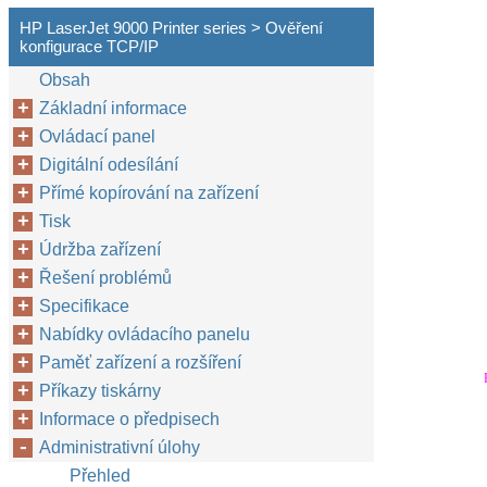
HP LaserJet 9000 Printer series > Ověření
konfigurace TCP/IP
Obsah
Základní informace
Ovládací panel
Digitální odesílání
Přímé kopírování na zařízení
Tisk
Údržba zařízení
Řešení problémů
Specifikace
Nabídky ovládacího panelu
Paměť zařízení a rozšíření
Příkazy tiskárny
Informace o předpisech
Administrativní úlohy
Přehled