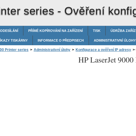
nter series -
Ověření konfi
 ODESÍLÁNÍ
PŘÍMÉ KOPÍROVÁNÍ NA ZAŘÍZENÍ
TISK
ÚDRŽBA ZAŘÍZ
ÍKAZY TISKÁRNY
INFORMACE O PŘEDPISECH
ADMINISTRATIVNÍ ÚLOHY
0 Printer series
>
Administrativní úlohy
>
Konfigurace a ověření IP adresy
>
HP LaserJet 9000 P