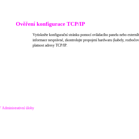
Ověření konfigurace TCP/IP
Vytiskněte konfigurační stránku pomocí ovládacího panelu nebo externího
informace nesprávné, zkontrolujte propojení hardwaru (kabely, rozbočo
platnost adresy TCP/IP.
F Administrativní úlohy