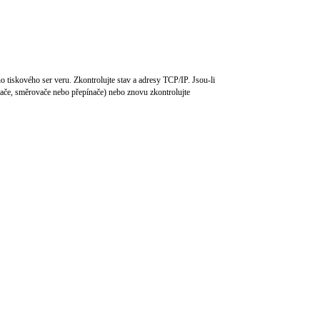
 tiskového ser veru. Zkontrolujte stav a adresy TCP/IP. Jsou-li
vače, směrovače nebo přepínače) nebo znovu zkontrolujte