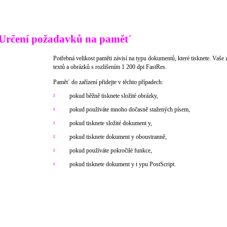
Určení požadavků na pamět´
Potřebná velikost paměti závisí na typu dokumentů, které tisknete. Vaše 
textů a obrázků s rozlišením 1 200 dpi FastRes.
Pamět´ do zařízení přidejte v těchto případech:
pokud běžně tisknete složité obrázky,
z
pokud používáte mnoho dočasně stažených písem,
z
pokud tisknete složité dokument y,
z
pokud tisknete dokument y oboustranně,
z
pokud používáte pokročilé funkce,
z
pokud tisknete dokument y t ypu PostScript.
z