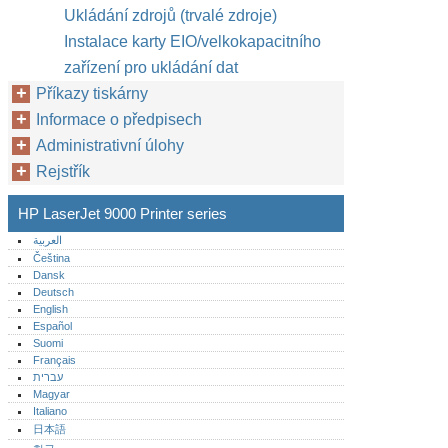
Ukládání zdrojů (trvalé zdroje)
Instalace karty EIO/velkokapacitního
zařízení pro ukládání dat
Příkazy tiskárny
Informace o předpisech
Administrativní úlohy
Rejstřík
HP LaserJet 9000 Printer series
العربية
Čeština
Dansk
Deutsch
English
Español
Suomi
Français
עברית
Magyar
Italiano
日本語