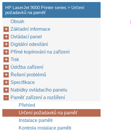
HP LaserJet 9000 Printer series > Určení
požadavků na paměť
Obsah
Základní informace
Ovládací panel
Digitální odesílání
Přímé kopírování na zařízení
Tisk
Údržba zařízení
Řešení problémů
Specifikace
Nabídky ovládacího panelu
Paměť zařízení a rozšíření
Přehled
Určení požadavků na paměť
Instalace paměti
Kontrola instalace paměti