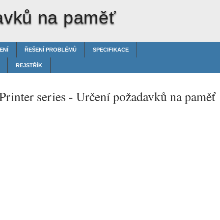
avků na paměť
ENÍ
ŘEŠENÍ PROBLÉMŮ
SPECIFIKACE
REJSTŘÍK
rinter series -
Určení požadavků na paměť