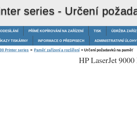
nter series -
Určení požad
 ODESÍLÁNÍ
PŘÍMÉ KOPÍROVÁNÍ NA ZAŘÍZENÍ
TISK
ÚDRŽBA ZAŘÍZ
ÍKAZY TISKÁRNY
INFORMACE O PŘEDPISECH
ADMINISTRATIVNÍ ÚLOHY
0 Printer series
>
Paměť zařízení a rozšíření
>
Určení požadavků na paměť
HP LaserJet 9000 P