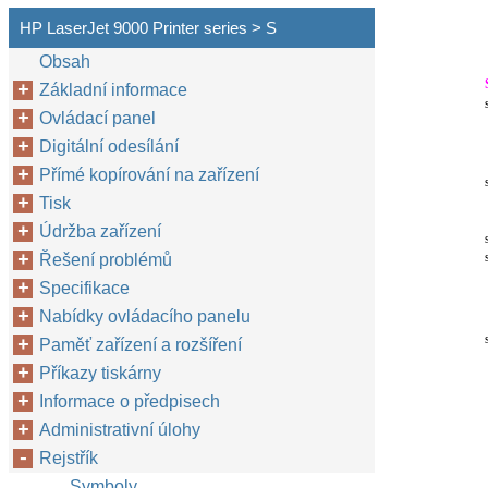
HP LaserJet 9000 Printer series > S
Obsah
Základní informace
Ovládací panel
Digitální odesílání
Přímé kopírování na zařízení
Tisk
Údržba zařízení
Řešení problémů
Specifikace
Nabídky ovládacího panelu
Paměť zařízení a rozšíření
Příkazy tiskárny
Informace o předpisech
Administrativní úlohy
Rejstřík
Symboly