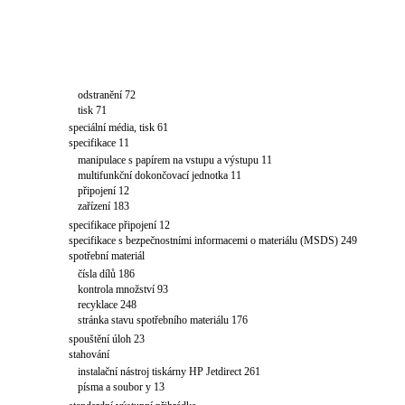
odstranění 72
tisk 71
speciální média, tisk 61
specifikace 11
manipulace s papírem na vstupu a výstupu 11
multifunkční dokončovací jednotka 11
připojení 12
zařízení 183
specifikace připojení 12
specifikace s bezpečnostními informacemi o materiálu (MSDS) 249
spotřební materiál
čísla dílů 186
kontrola množství 93
recyklace 248
stránka stavu spotřebního materiálu 176
spouštění úloh 23
stahování
instalační nástroj tiskárny HP Jetdirect 261
písma a soubor y 13