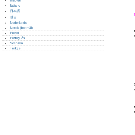
Magyar
Italiano
日本語
한글
Nederlands
Norsk (bokmål)‎
Polski
Português‎
Svenska
Türkçe