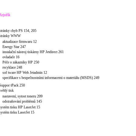
Rejstřík
stránky chyb PS 154, 205
stránky WWW
aktualizace firmwaru 12
Energy Star 247
instalační nástroj tiskárny HP Jetdirect 261
ovladače 16
Péče o zákazníky HP 250
recyklace 248
sof tware HP Web Jetadmin 12
specifikace s bezpečnostními informacemi o materiálu (MSDS) 249
Suppor tPack 250
světlý tisk
nastavení, sytost toneru 209
odstraňování problémů 145
systém tisku HP LaserJet 15
systém tisku LaserJet 15