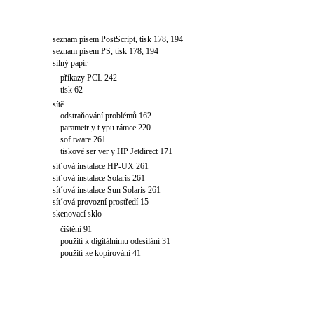
sešívačka s odládacím zásobníkem
nerozpoznaná 164
seznam písem PCL, tisk 178, 194
seznam písem PostScript, tisk 178, 194
seznam písem PS, tisk 178, 194
silný papír
příkazy PCL 242
tisk 62
sítě
odstraňování problémů 162
parametr y t ypu rámce 220
sof tware 261
tiskové ser ver y HP Jetdirect 171
sít´ová instalace HP-UX 261
sít´ová instalace Solaris 261
sít´ová instalace Sun Solaris 261
sít´ová provozní prostředí 15
skenovací sklo
čištění 91
použití k digitálnímu odesílání 31
použití ke kopírování 41