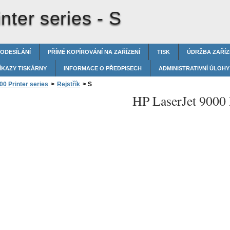
nter series -
S
 ODESÍLÁNÍ
PŘÍMÉ KOPÍROVÁNÍ NA ZAŘÍZENÍ
TISK
ÚDRŽBA ZAŘÍZ
ÍKAZY TISKÁRNY
INFORMACE O PŘEDPISECH
ADMINISTRATIVNÍ ÚLOHY
0 Printer series
>
Rejstřík
>
S
HP LaserJet 9000 P