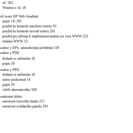
sít´ 261
Windows 14, 18
sof tware HP Web Jetadmin
popis 14, 261
použití ke kontrole množství toneru 93
použití ke kontrole úrovně toneru 261
použití pro přístup k implementovanému ser veru WWW 252
stránka WWW 12
soubor y EPS, odstraňování problémů 159
soubor y PDE
dodané se zařízením 16
popis 19
soubor y PPD
dodané se zařízením 16
místo poskytnutí 14
popis 19
výběr alternativního 169
soukromé úlohy
nastavení časového limitu 211
nastavení ovládacího panelu 193