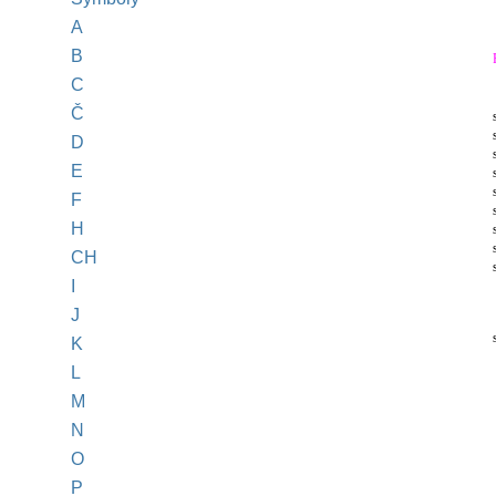
A
B
C
Č
D
E
F
H
CH
I
J
K
L
M
N
O
P