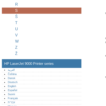
R
S
Š
T
U
V
W
Z
Ž
HP LaserJet 9000 Printer series
العربية
Čeština
Dansk
Deutsch
English
Español
Suomi
Français
עברית