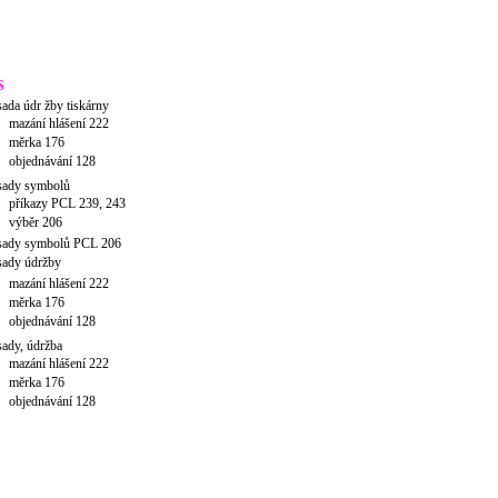
S
sada údr žby tiskárny
mazání hlášení 222
měrka 176
objednávání 128
sady symbolů
příkazy PCL 239, 243
výběr 206
sady symbolů PCL 206
sady údržby
mazání hlášení 222
měrka 176
objednávání 128
sady, údržba
mazání hlášení 222
měrka 176
objednávání 128