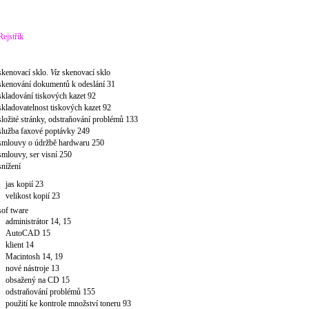
Rejstřík
skenovací sklo.
Vi
z
skenovací sklo
skenování dokumentů k odeslání 31
skladování tiskových kazet 92
skladovatelnost tiskových kazet 92
složité stránky, odstraňování problémů 133
služba faxové poptávky 249
smlouvy o údržbě hardwaru 250
smlouvy, ser visní 250
snížení
jas kopií 23
velikost kopií 23
sof tware
administrátor 14, 15
AutoCAD 15
klient 14
Macintosh 14, 19
nové nástroje 13
obsažený na CD 15
odstraňování problémů 155
použití ke kontrole množství toneru 93