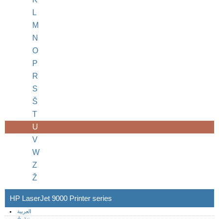
L
M
N
O
P
R
S
Š
T
U
V
W
Z
Ž
HP LaserJet 9000 Printer series
العربية