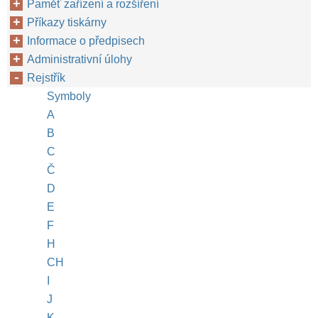
Paměť zařízení a rozšíření
Příkazy tiskárny
Informace o předpisech
Administrativní úlohy
Rejstřík
Symboly
A
B
C
Č
D
E
F
H
CH
I
J
K