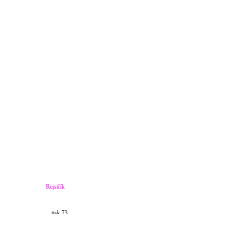
Rejstřík
tisk 73
vytváření 73