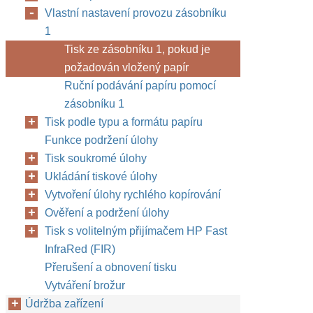
Vlastní nastavení provozu zásobníku
1
Tisk ze zásobníku 1, pokud je
požadován vložený papír
Ruční podávání papíru pomocí
zásobníku 1
Tisk podle typu a formátu papíru
Funkce podržení úlohy
Tisk soukromé úlohy
Ukládání tiskové úlohy
Vytvoření úlohy rychlého kopírování
Ověření a podržení úlohy
Tisk s volitelným přijímačem HP Fast
InfraRed (FIR)
Přerušení a obnovení tisku
Vytváření brožur
Údržba zařízení