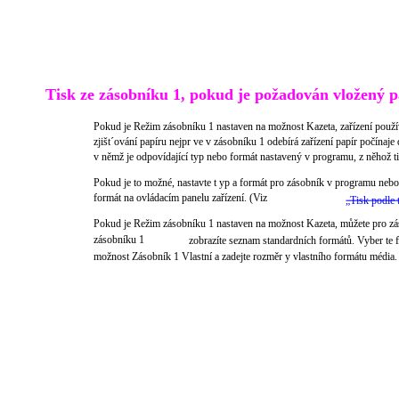
Tisk ze zásobníku 1, pokud je požadován vložený p
Pokud je Režim zásobníku 1 nastaven na možnost Kazeta, zařízení použív
zjišt´ování papíru nejpr ve v zásobníku 1 odebírá zařízení papír počín
v němž je odpovídající typ nebo formát nastavený v programu, z něhož ti
Pokud je to možné, nastavte t yp a formát pro zásobník v programu nebo
formát na ovládacím panelu zařízení. (Viz
„Tisk podle 
Pokud je Režim zásobníku 1 nastaven na možnost Kazeta, můžete pro zá
zásobníku 1
zobrazíte seznam standardních formátů. Vyber te 
možnost Zásobník 1 Vlastní a zadejte rozměr y vlastního formátu média.