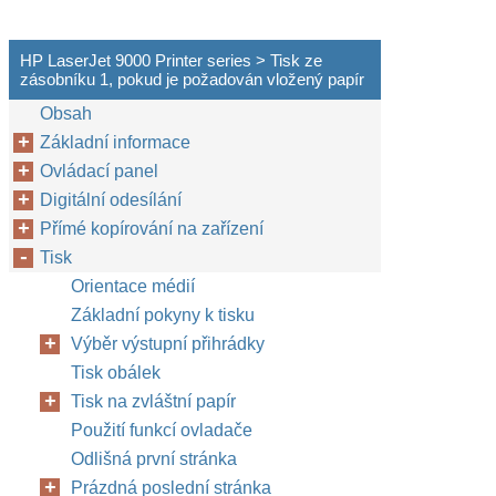
HP LaserJet 9000 Printer series > Tisk ze
zásobníku 1, pokud je požadován vložený papír
Obsah
Základní informace
Ovládací panel
Digitální odesílání
Přímé kopírování na zařízení
Tisk
Orientace médií
Základní pokyny k tisku
Výběr výstupní přihrádky
Tisk obálek
Tisk na zvláštní papír
Použití funkcí ovladače
Odlišná první stránka
Prázdná poslední stránka