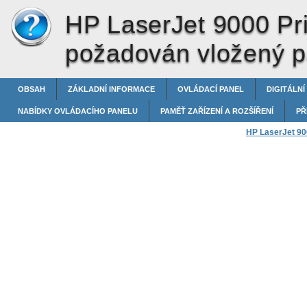
HP LaserJet 9000 Pri
požadován vložený p
OBSAH
ZÁKLADNÍ INFORMACE
OVLÁDACÍ PANEL
DIGITÁLNÍ
NABÍDKY OVLÁDACÍHO PANELU
PAMĚŤ ZAŘÍZENÍ A ROZŠÍŘENÍ
PŘ
HP LaserJet 900