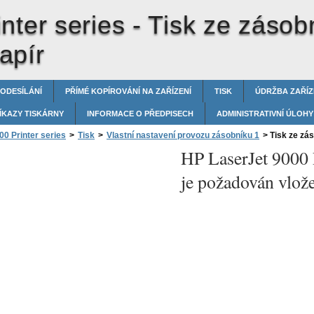
nter series -
Tisk ze zásob
apír
 ODESÍLÁNÍ
PŘÍMÉ KOPÍROVÁNÍ NA ZAŘÍZENÍ
TISK
ÚDRŽBA ZAŘÍZ
ÍKAZY TISKÁRNY
INFORMACE O PŘEDPISECH
ADMINISTRATIVNÍ ÚLOHY
0 Printer series
>
Tisk
>
Vlastní nastavení provozu zásobníku 1
>
Tisk ze zás
HP LaserJet 9000 P
je požadován vlož