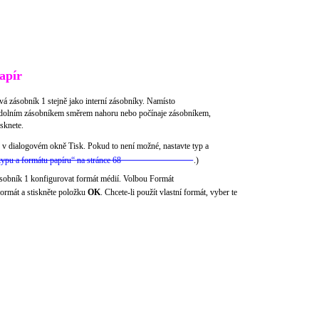
apír
á zásobník 1 stejně jako interní zásobníky. Namísto
aje dolním zásobníkem směrem nahoru nebo počínaje zásobníkem,
sknete.
 v dialogovém okně Tisk. Pokud to není možné, nastavte typ a
typu a formátu papíru“ na stránce 68
.)
sobník 1 konfigurovat formát médií. Volbou Formát
formát a stiskněte položku
OK
. Chcete-li použít vlastní formát, vyber te