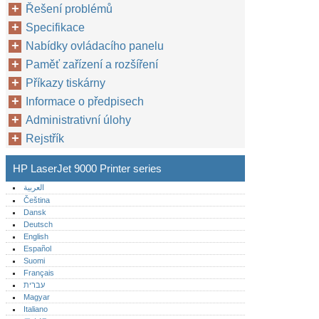
Řešení problémů
Specifikace
Nabídky ovládacího panelu
Paměť zařízení a rozšíření
Příkazy tiskárny
Informace o předpisech
Administrativní úlohy
Rejstřík
HP LaserJet 9000 Printer series
العربية
Čeština
Dansk
Deutsch
English
Español
Suomi
Français
עברית
Magyar
Italiano