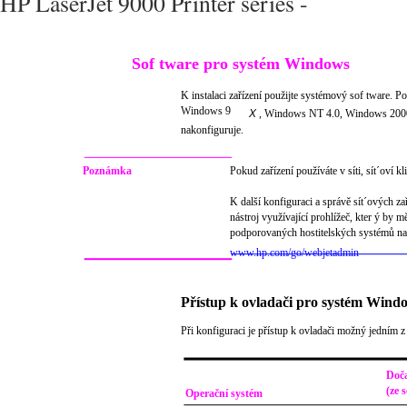
HP LaserJet 9000 Printer series -
Sof tware pro systém Windows
K instalaci zařízení použijte systémový sof tware. 
Windows 9
X
, Windows NT 4.0, Windows 2000 n
nakonfiguruje.
Poznámka
Pokud zařízení používáte v síti, sít´oví 
K další konfiguraci a správě sít´ových z
nástroj využívající prohlížeč, kter ý by 
podporovaných hostitelských systémů nal
www.hp.com/go/webjetadmin
Přístup k ovladači pro systém Wind
Při konfiguraci je přístup k ovladači možný jedním z
Doča
(ze 
Operační systém