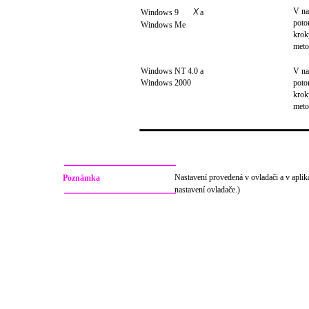
V na
X
Windows 9
a
poto
Windows Me
kroky
meto
Windows NT 4.0 a
V na
Windows 2000
poto
kroky
meto
Nastavení provedená v ovladači a v aplika
Poznámka
nastavení ovladače.)