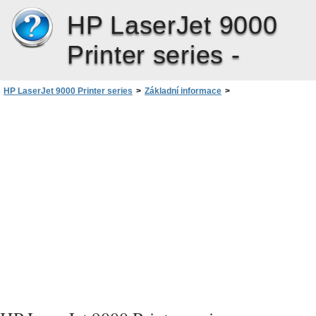
HP LaserJet 9000
Printer series -
HP LaserJet 9000 Printer series
>
Základní informace
>
Užitečný software zvyšující flexibilitu
>
Software pro systém Windows