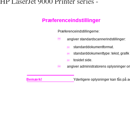
HP LaserJet 9000 Printer series -
Præferenceindstillinger
Præferenceindstillingerne:
angiver standardscannerindstillinger:

standarddokumentformat.

standarddokumenttype: tekst, grafik 

tosidet side.

angiver administratorens oplysninger om

Bemærk!
Yderligere oplysninger kan fås på 