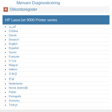
Menuen Diagnosticering
Stikordsregister
HP LaserJet 9000 Printer series
العربية
Čeština
Dansk
Deutsch
English
Español
Suomi
Français
עברית
Magyar
Italiano
日本語
한글
Nederlands
Norsk (bokmål)‎
Polski
Português‎
Svenska
Türkçe