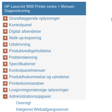
HP LaserJet 9000 Printer series > Menuen
Diagnosticering
Grundlæggende oplysninger
Kontrolpanel
Digital afsendelse
Walk-up-kopiering
Udskrivning
Produktvedligeholdelse
Problemløsning
Specifikationer
Kontrolpanelmenuer
Produkthukommelse og udvidelse
Printerkommandoer
Lovgivningsmæssige oplysninger
Administrationsopgaver
Oversigt
Integreret Webadgangsserver