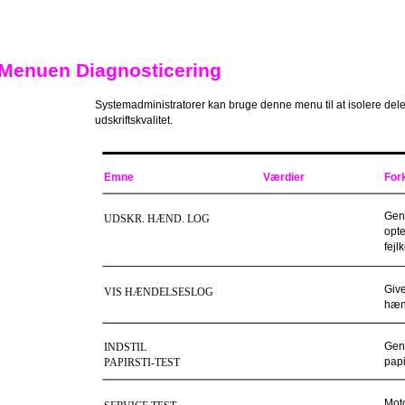
Menuen Diagnosticering
Systemadministratorer kan bruge denne menu til at isolere dele,
udskriftskvalitet.
Emne
Værdier
For
Gene
UDSKR. HÆND. LOG
opte
fejl
Give
VIS HÆNDELSESLOG
hænd
Gene
INDSTIL
papi
PAPIRSTI-TEST
Moto