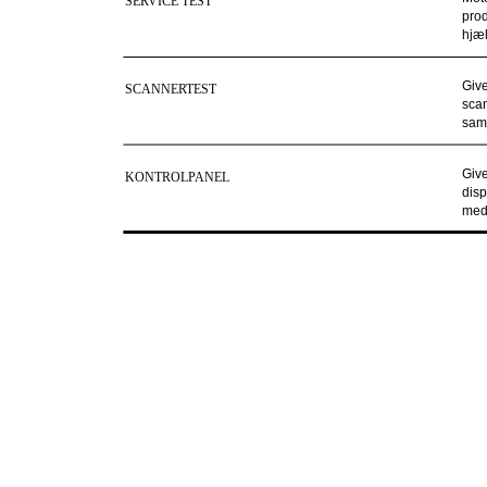
SERVICE TEST
prod
hjæl
Give
SCANNERTEST
scan
samm
Give
KONTROLPANEL
disp
med 