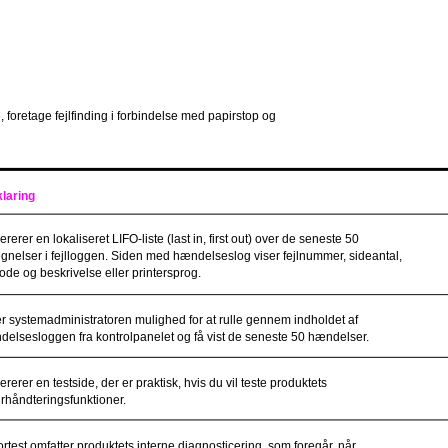
 foretage fejlfinding i forbindelse med papirstop og
klaring
rerer en lokaliseret LIFO-liste (last in, first out) over de seneste 50
gnelser i fejlloggen. Siden med hændelseslog viser fejlnummer, sideantal,
kode og beskrivelse eller printersprog.
r systemadministratoren mulighed for at rulle gennem indholdet af
elsesloggen fra kontrolpanelet og få vist de seneste 50 hændelser.
rerer en testside, der er praktisk, hvis du vil teste produktets
rhåndteringsfunktioner.
rtest omfatter produktets interne diagnosticering, som foregår, når