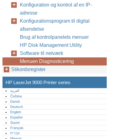
Konfiguration og kontrol af en IP-
adresse
Konfigurationsprogram til digital
afsendelse
Brug af kontrolpanelets menuer
HP Disk Management Utility
Software til netværk
Menuen Diagnosticering
Stikordsregister
HP LaserJet 9000 Printer series
العربية
Čeština
Dansk
Deutsch
English
Español
Suomi
Français
עברית
Magyar