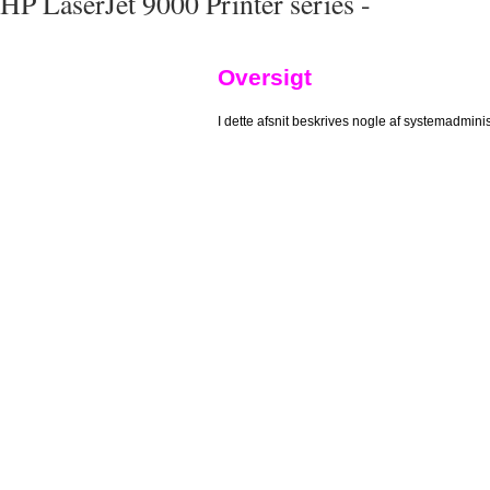
HP LaserJet 9000 Printer series -
Oversigt
I dette afsnit beskrives nogle af systemadmini