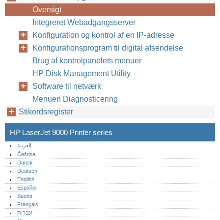
Oversigt
Integreret Webadgangsserver
Konfiguration og kontrol af en IP-adresse
Konfigurationsprogram til digital afsendelse
Brug af kontrolpanelets menuer
HP Disk Management Utility
Software til netværk
Menuen Diagnosticering
Stikordsregister
HP LaserJet 9000 Printer series
العربية
Čeština
Dansk
Deutsch
English
Español
Suomi
Français
עברית