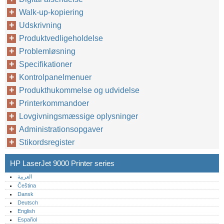
Walk-up-kopiering
Udskrivning
Produktvedligeholdelse
Problemløsning
Specifikationer
Kontrolpanelmenuer
Produkthukommelse og udvidelse
Printerkommandoer
Lovgivningsmæssige oplysninger
Administrationsopgaver
Stikordsregister
HP LaserJet 9000 Printer series
العربية
Čeština
Dansk
Deutsch
English
Español