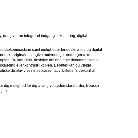
 der giver en integreret indgang til kopiering, digital
dardfotokopimaskine samt muligheder for udskrivning og digital
onerne i originalen, angive nødvendige ændringer af det
opien. Du kan f.eks. beskrive det originale dokument som et
kalering eller kontrast i kopien. Derefter kan du vælge
rafiske display vises et repræsentativt billede (sideikon) af
r dig mulighed for dig at angive systemstandarder, tilpasse
 job.