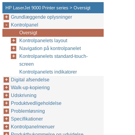
HP LaserJet 9000 Printer series > Oversigt
Grundlæggende oplysninger
Kontrolpanel
Oversigt
Kontrolpanelets layout
Navigation på kontrolpanelet
Kontrolpanelets standard-touch-
screen
Kontrolpanelets indikatorer
Digital afsendelse
Walk-up-kopiering
Udskrivning
Produktvedligeholdelse
Problemløsning
Specifikationer
Kontrolpanelmenuer
Produkthukommelse og udvidelse