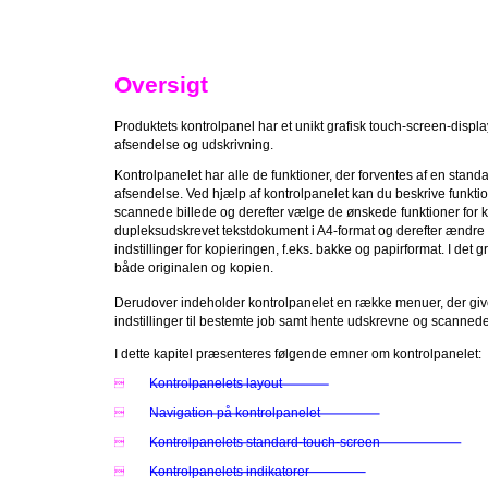
Oversigt
Produktets kontrolpanel har et unikt grafisk touch-screen-display,
afsendelse og udskrivning.
Kontrolpanelet har alle de funktioner, der forventes af en stan
afsendelse. Ved hjælp af kontrolpanelet kan du beskrive funkti
scannede billede og derefter vælge de ønskede funktioner for k
dupleksudskrevet tekstdokument i A4-format og derefter ændre s
indstillinger for kopieringen, f.eks. bakke og papirformat. I det g
både originalen og kopien.
Derudover indeholder kontrolpanelet en række menuer, der give
indstillinger til bestemte job samt hente udskrevne og scannede
I dette kapitel præsenteres følgende emner om kontrolpanelet:
Kontrolpanelets layout

Navigation på kontrolpanelet

Kontrolpanelets standard-touch-screen

Kontrolpanelets indikatorer
