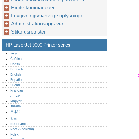
Printerkommandoer
Lovgivningsmæssige oplysninger
Administrationsopgaver
Stikordsregister
HP LaserJet 9000 Printer series
العربية
Čeština
Dansk
Deutsch
English
Español
Suomi
Français
עברית
Magyar
Italiano
日本語
한글
Nederlands
Norsk (bokmål)‎
Polski