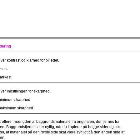
klaring
ver kontrast og klarhed for billedet.
ysest
ørkest
ver indstillingen for skarphed.
inimum skarphed
aksimum skarphed
rollerer mængden af baggrundsmateriale fra originalen, der fjernes fra
en. Baggrundsfjernelse er nyttig, når du kopierer på begge sider og ikke
er, at materialet på den første side skal være synligt på den anden side af
en.