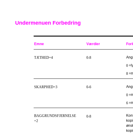
Undermenuen Forbedring
Emne
Værdier
For
Angi
TÆTHED=4
0-8
=l
0
=m
8
Angi
SKARPHED=3
0-6
=m
0
=m
6
Kont
BAGGRUNDSFJERNELSE
0-8
kopi
=2
ønsk
kopi