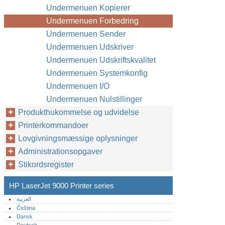
Undermenuen Kopierer
Undermenuen Forbedring
Undermenuen Sender
Undermenuen Udskriver
Undermenuen Udskriftskvalitet
Undermenuen Systemkonfig
Undermenuen I/O
Undermenuen Nulstillinger
Produkthukommelse og udvidelse
Printerkommandoer
Lovgivningsmæssige oplysninger
Administrationsopgaver
Stikordsregister
HP LaserJet 9000 Printer series
العربية
Čeština
Dansk