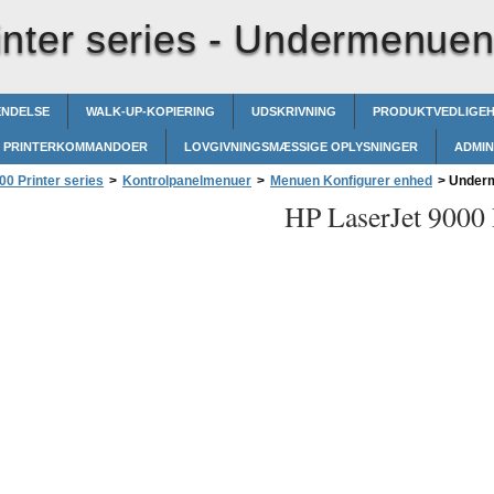
nter series -
Undermenuen 
ENDELSE
WALK-UP-KOPIERING
UDSKRIVNING
PRODUKTVEDLIGE
PRINTERKOMMANDOER
LOVGIVNINGSMÆSSIGE OPLYSNINGER
ADMIN
0 Printer series
>
Kontrolpanelmenuer
>
Menuen Konfigurer enhed
>
Underm
HP LaserJet 9000 P