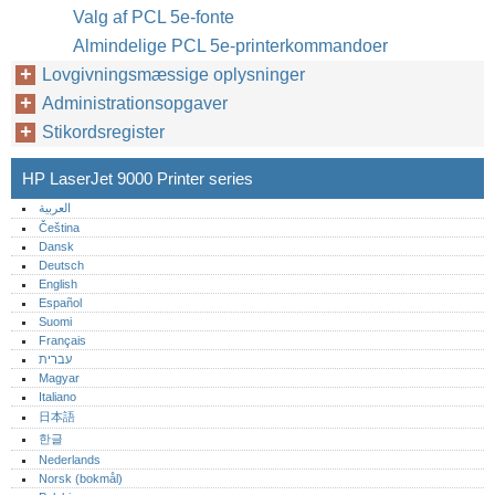
Valg af PCL 5e-fonte
Almindelige PCL 5e-printerkommandoer
Lovgivningsmæssige oplysninger
Administrationsopgaver
Stikordsregister
HP LaserJet 9000 Printer series
العربية
Čeština
Dansk
Deutsch
English
Español
Suomi
Français
עברית
Magyar
Italiano
日本語
한글
Nederlands
Norsk (bokmål)‎