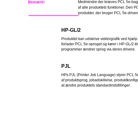
Medmindre der kræves PCL 5e-bagudko
Bemærk!
af alle produktets funktioner. Den P
produkter, der bruger PCL 5e-driver
HP-GL/2
Produktet kan udskrive vektorgrafik ved hjælp
forlader PCL 5e-sproget og kører i HP-GL/2-til
programmer ændrer sprog via deres drivere.
PJL
HPs PJL (Printer Job Language) styrer PCL 5e 
af produktsprog, jobadskillelse, produktkonfi
at ændre produktets standardindstillinger.