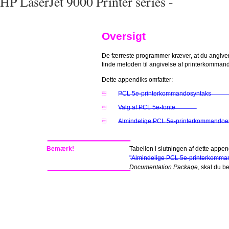
HP LaserJet 9000 Printer series -
Oversigt
De færreste programmer kræver, at du angive
finde metoden til angivelse af printerkommando
Dette appendiks omfatter:
PCL 5e-printerkommandosyntaks

Valg af PCL 5e-fonte

Almindelige PCL 5e-printerkommandoe

Bemærk!
Tabellen i slutningen af dette app
"Almindelige PCL 5e-printerkomman
Documentation Package
, skal du 