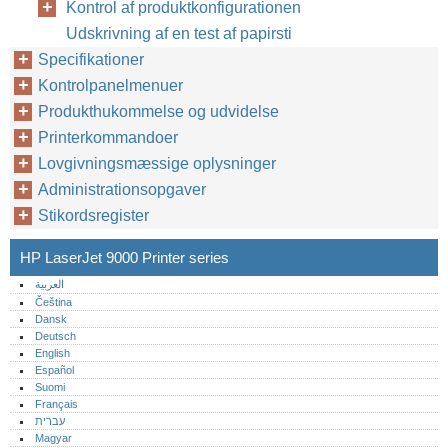
Kontrol af produktkonfigurationen
Udskrivning af en test af papirsti
Specifikationer
Kontrolpanelmenuer
Produkthukommelse og udvidelse
Printerkommandoer
Lovgivningsmæssige oplysninger
Administrationsopgaver
Stikordsregister
HP LaserJet 9000 Printer series
العربية
Čeština
Dansk
Deutsch
English
Español
Suomi
Français
עברית
Magyar