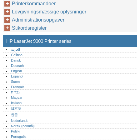
Printerkommandoer
Lovgivningsmæssige oplysninger
Administrationsopgaver
Stikordsregister
HP LaserJet 9000 Printer series
العربية
Čeština
Dansk
Deutsch
English
Español
Suomi
Français
עברית
Magyar
Italiano
日本語
한글
Nederlands
Norsk (bokmål)‎
Polski
Português‎