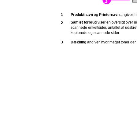
3
1
Produktnavn
og
Printernavn
angiver, h
Samlet forbrug
viser en oversigt over 
2
scannede enkeltsider, antallet af udsk
kopierede og scannede sider.
3
Dækning
angiver, hvor meget toner der 