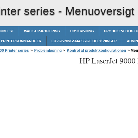
nter series -
Menuoversigt
ENDELSE
WALK-UP-KOPIERING
UDSKRIVNING
PRODUKTVEDLIGE
PRINTERKOMMANDOER
LOVGIVNINGSMÆSSIGE OPLYSNINGER
ADMIN
0 Printer series
>
Problemløsning
>
Kontrol af produktkonfigurationen
>
Menu
HP LaserJet 9000 P