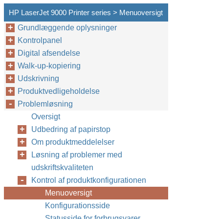
HP LaserJet 9000 Printer series > Menuoversigt
Grundlæggende oplysninger
Kontrolpanel
Digital afsendelse
Walk-up-kopiering
Udskrivning
Produktvedligeholdelse
Problemløsning
Oversigt
Udbedring af papirstop
Om produktmeddelelser
Løsning af problemer med
udskriftskvaliteten
Kontrol af produktkonfigurationen
Menuoversigt
Konfigurationsside
Statusside for forbrugsvarer