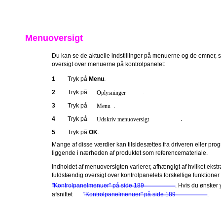
Menuoversigt
Du kan se de aktuelle indstillinger på menuerne og de emner, so
oversigt over menuerne på kontrolpanelet:
1
Tryk på
Menu
.
2
Tryk på
.
Oplysninger
3
Tryk på
.
Menu
4
Tryk på
.
Udskriv menuoversigt
5
Tryk på
OK
.
Mange af disse værdier kan tilsidesættes fra driveren eller p
liggende i nærheden af produktet som referencemateriale.
Indholdet af menuoversigten varierer, afhængigt af hvilket ekstra
fuldstændig oversigt over kontrolpanelets forskellige funktioner
"Kontrolpanelmenuer" på side 189
. Hvis du ønsker 
afsnittet
"Kontrolpanelmenuer" på side 189
.