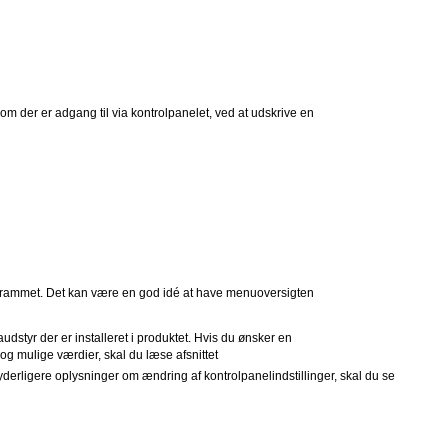
m der er adgang til via kontrolpanelet, ved at udskrive en
rogrammet. Det kan være en god idé at have menuoversigten
udstyr der er installeret i produktet. Hvis du ønsker en
 og mulige værdier, skal du læse afsnittet
yderligere oplysninger om ændring af kontrolpanelindstillinger, skal du se