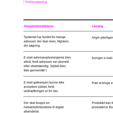
7 Problemløsning
Situation/meddelelse
Løsning
Systemet har fundet for mange
Angiv yderliger
adresser, der skal vises. Afgræns
din søgning.
E-mail-adresseoplysningerne blev
Korriger e-mail
afvist, fordi adressen var ukorrekt
eller ufuldstændig. Jobbet blev
ikke gennemfør t.
E-mail-gatewayen kunne ikke
Prøv at bruge e
acceptere jobbet, fordi
vedhæftningen er for stor.
Der skal bruges en
Produktet kan i
netværksforbindelse til digital
produktet er tils
afsendelse.