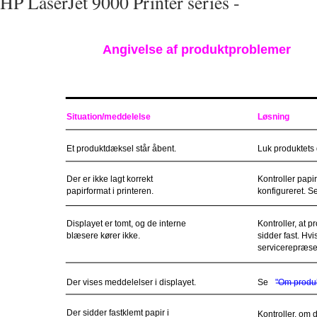
HP LaserJet 9000 Printer series -
Angivelse af produktproblemer
Situation/meddelelse
Løsning
Et produktdæksel står åbent.
Luk produktets 
Der er ikke lagt korrekt
Kontroller papir
papirformat i printeren.
konfigureret. Se
Displayet er tomt, og de interne
Kontroller, at p
blæsere kører ikke.
sidder fast. Hv
servicerepræse
Der vises meddelelser i displayet.
Se
"Om produk
Der sidder fastklemt papir i
Kontroller, om d