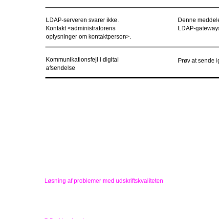
LDAP-serveren svarer ikke.
Denne meddelels
Kontakt <administratorens
LDAP-gatewayse
oplysninger om kontaktperson>.
Kommunikationsfejl i digital
Prøv at sende i
afsendelse
Løsning af problemer med udskriftskvaliteten