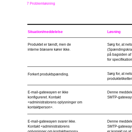
7 Problemløsning
Situation/meddelelse
Løsning
Produktet er tændt, men de
Sørg for, at ne
interne blæsere kører ikke.
(Spændingskrave
på bagsiden af 
for specifikatio
Sørg for, at ne
Forkert produktspænding.
produktetikette
E-mail-gatewayen er ikke
Denne meddelels
konfigureret. Kontakt
SMTP-gatewayse
<administratorens oplysninger om
kontaktperson>.
E-mail-gatewayen svarer ikke.
Denne meddelels
Kontakt <administratorens
SMTP-gatewayse
oplysninger om kontaktperson>.
er korrekt og a