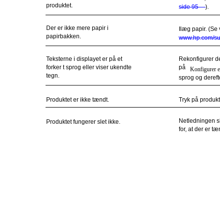
produktet.
side 95
).
Der er ikke mere papir i
Ilæg papir. (Se
papirbakken.
www.hp.com/sup
Teksterne i displayet er på et
Rekonfigurer de
forker t sprog eller viser ukendte
på
Konfigurer 
tegn.
sprog og deref
Produktet er ikke tændt.
Tryk på produkt
Netledningen ska
Produktet fungerer slet ikke.
for, at der er t