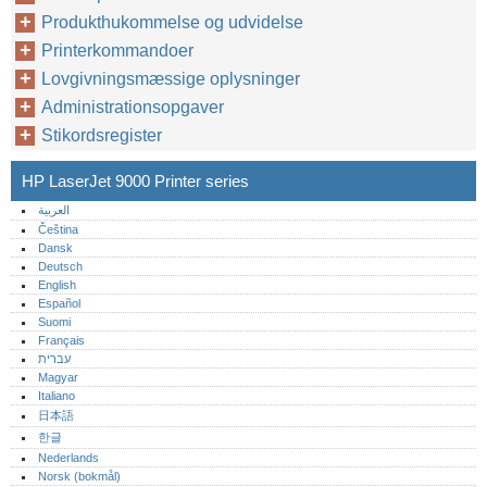
Produkthukommelse og udvidelse
Printerkommandoer
Lovgivningsmæssige oplysninger
Administrationsopgaver
Stikordsregister
HP LaserJet 9000 Printer series
العربية
Čeština
Dansk
Deutsch
English
Español
Suomi
Français
עברית
Magyar
Italiano
日本語
한글
Nederlands
Norsk (bokmål)‎