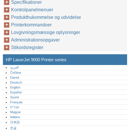
Specifikationer
Kontrolpanelmenuer
Produkthukommelse og udvidelse
Printerkommandoer
Lovgivningsmæssige oplysninger
Administrationsopgaver
Stikordsregister
HP LaserJet 9000 Printer series
العربية
Čeština
Dansk
Deutsch
English
Español
Suomi
Français
עברית
Magyar
Italiano
日本語
한글