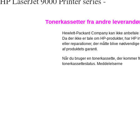
HP LaserJet 9000 Printer series -
Tonerkassetter fra andre leverandø
Hewlett-Packard Company kan ikke anbefale br
Da der ikke er tale om HP-produkter, har HP in
eller reparationer, der måtte blive nødvendig
af produktets garanti.
Når du bruger en tonerkassette, der kommer f
tonerkassettestatus. Meddelelserne