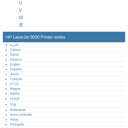
U
V
W
Æ
HP LaserJet 9000 Printer series
العربية
Čeština
Dansk
Deutsch
English
Español
Suomi
Français
עברית
Magyar
Italiano
日本語
한글
Nederlands
Norsk (bokmål)‎
Polski
Português‎