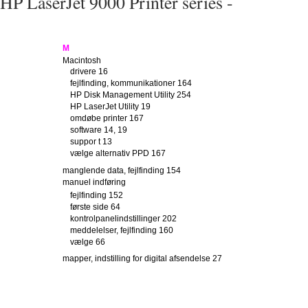
HP LaserJet 9000 Printer series -
M
Macintosh
drivere 16
fejlfinding, kommunikationer 164
HP Disk Management Utility 254
HP LaserJet Utility 19
omdøbe printer 167
software 14, 19
suppor t 13
vælge alternativ PPD 167
manglende data, fejlfinding 154
manuel indføring
fejlfinding 152
første side 64
kontrolpanelindstillinger 202
meddelelser, fejlfinding 160
vælge 66
mapper, indstilling for digital afsendelse 27