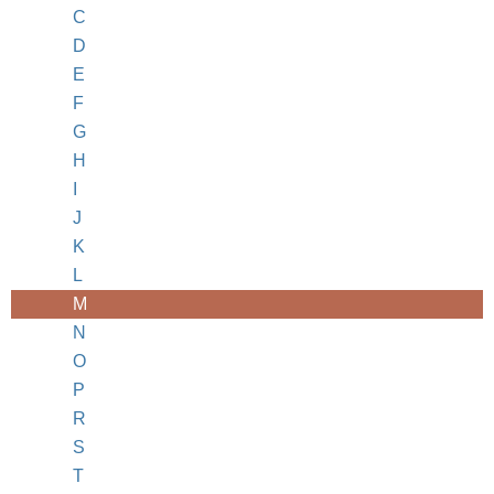
C
D
E
F
G
H
I
J
K
L
M
N
O
P
R
S
T