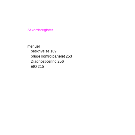
Stikordsregister
menuer
beskrivelse 189
bruge kontrolpanelet 253
Diagnosticering 256
EIO 215
Hent job 191
I/O 213
Informations- 192
Konfigurer enhed 195
låste 118
Nulstillinger 218
Papirhåndtering 193
Parallelinput 214
Systemkonfig. 208
Udskriftskvalitet 206
udskrive menuoversigt 171
udskrive oversigt 192
Udskriver 201