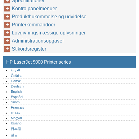
Specifikationer
Kontrolpanelmenuer
Produkthukommelse og udvidelse
Printerkommandoer
Lovgivningsmæssige oplysninger
Administrationsopgaver
Stikordsregister
HP LaserJet 9000 Printer series
العربية
Čeština
Dansk
Deutsch
English
Español
Suomi
Français
עברית
Magyar
Italiano
日本語
한글