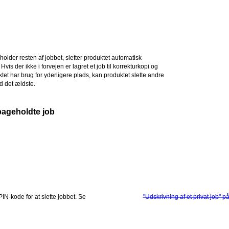
holder resten af jobbet, sletter produktet automatisk
is der ikke i forvejen er lagret et job til korrekturkopi og
t har brug for yderligere plads, kan produktet slette andre
d det ældste.
bageholdte job
PIN-kode for at slette jobbet. Se
"Udskrivning af et privat job" p