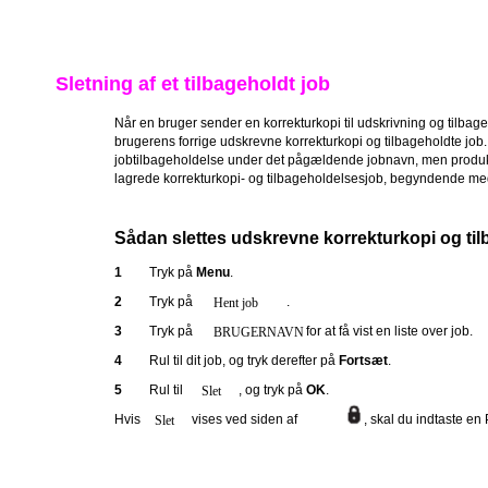
Sletning af et tilbageholdt job
Når en bruger sender en korrekturkopi til udskrivning og tilbage
brugerens forrige udskrevne korrekturkopi og tilbageholdte job. Hv
jobtilbageholdelse under det pågældende jobnavn, men produkte
lagrede korrekturkopi- og tilbageholdelsesjob, begyndende me
Sådan slettes udskrevne korrekturkopi og til
1
Tryk på
Menu
.
2
Tryk på
.
Hent job
3
Tryk på
for at få vist en liste over job.
BRUGERNAVN
4
Rul til dit job, og tryk derefter på
Fortsæt
.
5
Rul til
, og tryk på
OK
.
Slet
Hvis
vises ved siden af
, skal du indtaste en 
Slet