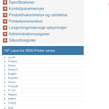
Specifikationer
Kontrolpanelmenuer
Produkthukommelse og udvidelse
Printerkommandoer
Lovgivningsmæssige oplysninger
Administrationsopgaver
Stikordsregister
HP LaserJet 9000 Printer series
العربية
Čeština
Dansk
Deutsch
English
Español
Suomi
Français
עברית
Magyar
Italiano
日本語
한글