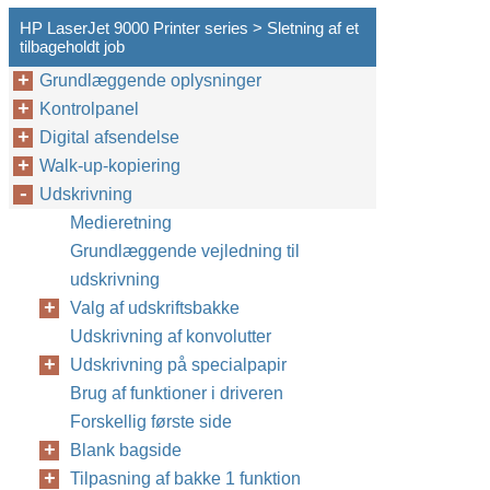
HP LaserJet 9000 Printer series > Sletning af et
tilbageholdt job
Grundlæggende oplysninger
Kontrolpanel
Digital afsendelse
Walk-up-kopiering
Udskrivning
Medieretning
Grundlæggende vejledning til
udskrivning
Valg af udskriftsbakke
Udskrivning af konvolutter
Udskrivning på specialpapir
Brug af funktioner i driveren
Forskellig første side
Blank bagside
Tilpasning af bakke 1 funktion