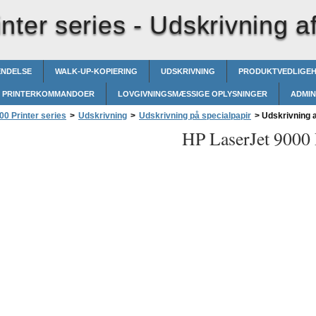
nter series -
Udskrivning af
ENDELSE
WALK-UP-KOPIERING
UDSKRIVNING
PRODUKTVEDLIGE
PRINTERKOMMANDOER
LOVGIVNINGSMÆSSIGE OPLYSNINGER
ADMIN
0 Printer series
>
Udskrivning
>
Udskrivning på specialpapir
>
Udskrivning af
HP LaserJet 9000 P