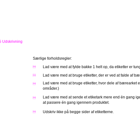
5 Udskrivning
Særlige forholdsregler:
Lad være med at fylde bakke 1 helt op, da etiketter er tun

Lad være med at bruge etiketter, der er ved at falde af b

Lad være med at bruge etiketter, hvor dele af bærearket e

områder.)
Lad være med at sende et etiketark mere end én gang i

at passere én gang igennem produktet.
Udskriv ikke på begge sider af etiketterne.
