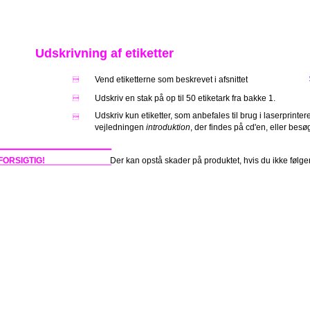
Udskrivning af etiketter
Vend etiketterne som beskrevet i afsnittet

Udskriv en stak på op til 50 etiketark fra bakke 1.

Udskriv kun etiketter, som anbefales til brug i laserprinter

vejledningen
introduktion
, der findes på cd'en, eller bes
FORSIGTIG!
Der kan opstå skader på produktet, hvis du ikke følger 