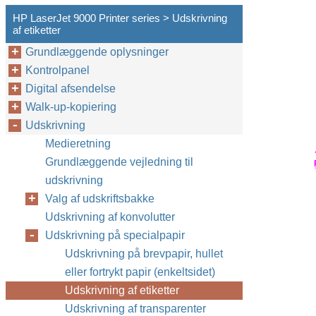
HP LaserJet 9000 Printer series > Udskrivning
af etiketter
Grundlæggende oplysninger
Kontrolpanel
Digital afsendelse
Walk-up-kopiering
Udskrivning
Medieretning
Grundlæggende vejledning til
udskrivning
Valg af udskriftsbakke
Udskrivning af konvolutter
Udskrivning på specialpapir
Udskrivning på brevpapir, hullet
eller fortrykt papir (enkeltsidet)
Udskrivning af etiketter
Udskrivning af transparenter