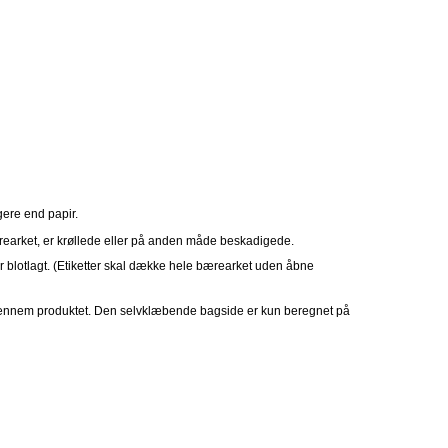
gere end papir.
ærearket, er krøllede eller på anden måde beskadigede.
r blotlagt. (Etiketter skal dække hele bærearket uden åbne
gennem produktet. Den selvklæbende bagside er kun beregnet på