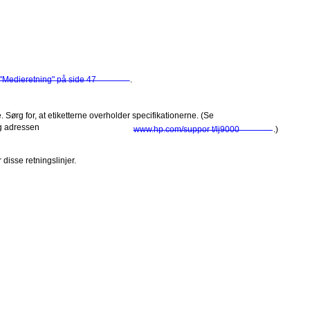
"Medieretning" på side 47
.
e. Sørg for, at etiketterne overholder specifikationerne. (Se
øg adressen
www.hp.com/suppor t/lj9000
.)
disse retningslinjer.