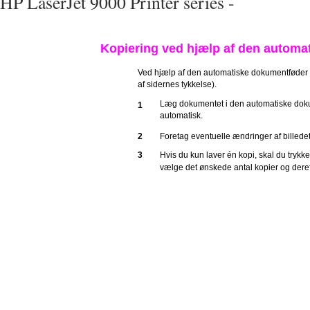
HP LaserJet 9000 Printer series -
Kopiering ved hjælp af den automa
Ved hjælp af den automatiske dokumentføder ka
af sidernes tykkelse).
Læg dokumentet i den automatiske dokum
1
automatisk.
2
Foretag eventuelle ændringer af billedet,
3
Hvis du kun laver én kopi, skal du trykk
vælge det ønskede antal kopier og deref