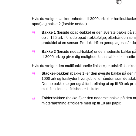
Hvis du vælger stacker-enheden til 3000 ark eller hæfter/stacke
opad) og bakke 2 (forside nedad).
Bakke 1
(forside opad-bakke) er den øverste bakke på s

op til 125 ark i forside opad-rækkefølge, efterhånden som
produktet af en sensor. Produktdriften genoptages, når d
Bakke 2
(forside nedad-bakke) er den nederste bakke på

til 3000 ark og giver dig mulighed for at stable eller hæf
Hvis du vælger den multifunktionelle finisher, er udskriftsbakk
Stacker-bakken
(bakke 1) er den øverste bakke på den mu

1000 ark og forskyder hvert job, efterhånden som det sta
Denne bakke sørger også for hæftning af op til 50 ark pr
multifunktionelle finisher er tilsluttet.
Folderbakken
(bakke 2) er den nederste bakke på den mul

midterhæftning af foldere med op til 10 ark papir.