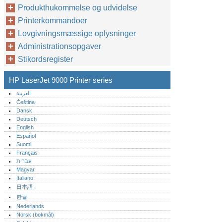
Produkthukommelse og udvidelse
Printerkommandoer
Lovgivningsmæssige oplysninger
Administrationsopgaver
Stikordsregister
HP LaserJet 9000 Printer series
العربية
Čeština
Dansk
Deutsch
English
Español
Suomi
Français
עברית
Magyar
Italiano
日本語
한글
Nederlands
Norsk (bokmål)‎