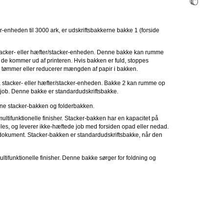
r-enheden til 3000 ark, er udskriftsbakkerne bakke 1 (forside
tacker- eller hæfter/stacker-enheden. Denne bakke kan rumme
 de kommer ud af printeren. Hvis bakken er fuld, stoppes
u tømmer eller reducerer mængden af papir i bakken.
 stacker- eller hæfter/stacker-enheden. Bakke 2 kan rumme op
te job. Denne bakke er standardudskriftsbakke.
erne stacker-bakken og folderbakken.
ltifunktionelle finisher. Stacker-bakken har en kapacitet på
bles, og leverer ikke-hæftede job med forsiden opad eller nedad.
. dokument. Stacker-bakken er standardudskriftsbakke, når den
tifunktionelle finisher. Denne bakke sørger for foldning og