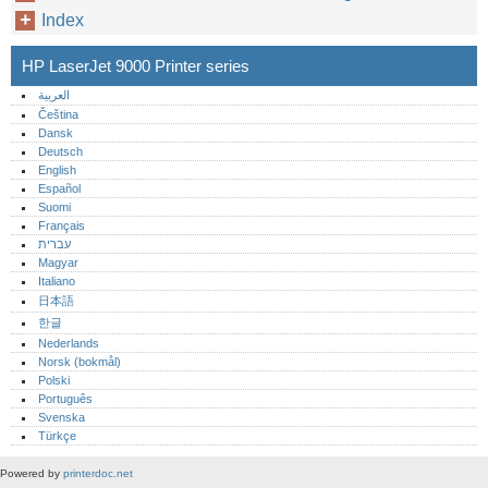
Index
HP LaserJet 9000 Printer series
العربية
Čeština
Dansk
Deutsch
English
Español
Suomi
Français
עברית
Magyar
Italiano
日本語
한글
Nederlands
Norsk (bokmål)‎
Polski
Português‎
Svenska
Türkçe
Powered by
printerdoc.net