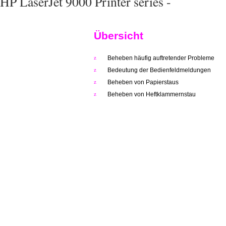
HP LaserJet 9000 Printer series -
Übersicht
z
Beheben häufig auftretender Probleme
z
Bedeutung der Bedienfeldmeldungen
z
Beheben von Papierstaus
z
Beheben von Heftklammernstau