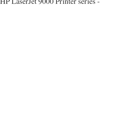
HP LaserJet 9000 Printer series -
L
Lagerbedingungen 54
Ledger-Papier
Heftkapazität nach Gewicht 57
Heftkapazität nach Gewicht,
Broschüren 57