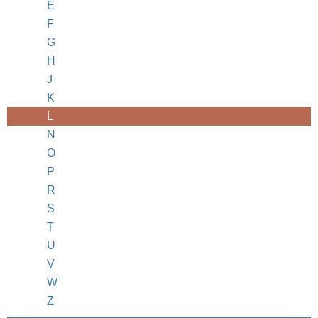
E
F
G
H
J
K
L
N
O
P
R
S
T
U
V
W
Z